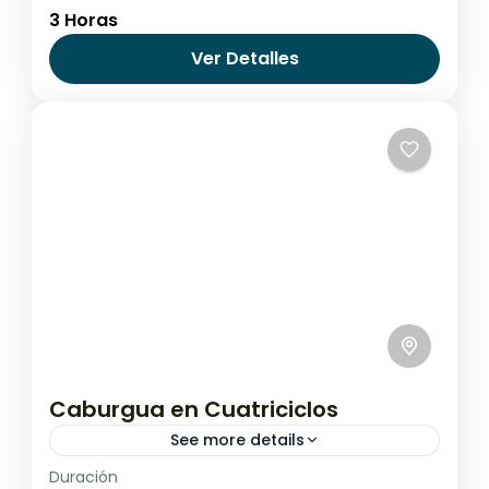
3 Horas
Chile
,
Pucón - Villarrica
Ver Detalles
Caburgua en Cuatriciclos
See more details
Duración
Pucón