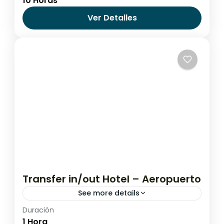
10 Horas
Chile
,
Santiago de Chile
Ver Detalles
Transfer in/out Hotel – Aeropuerto
See more details
Duración
Todos los destinos
1 Hora