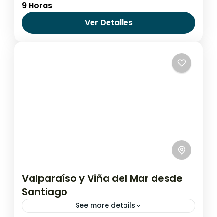
9 Horas
histórica, cultural y natural de Santiago,
llevándote por sus lugares más
Ver Detalles
emblemáticos. Comenzarás en el Museo
Chile
,
Santiago de Chile
Histórico Nacional,...
Valparaíso y Viña del Mar desde
Santiago
See more details