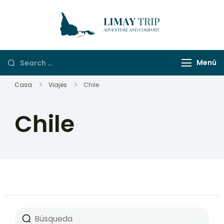
LimayTrip
Adventure And
Comfort
Menú
Casa
Viajes
Chile
Chile