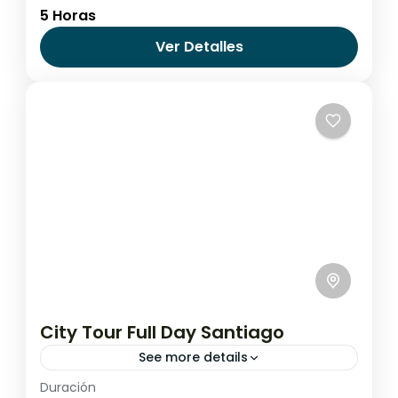
5 Horas
esta experiencia es para ti. Tendrás la
oportunidad de ver la ciudad y la puesta de
Ver Detalles
sol desde...
Chile
,
Santiago de Chile
City Tour Full Day Santiago
See more details
Duración
Esta experiencia te sumergirá en la riqueza