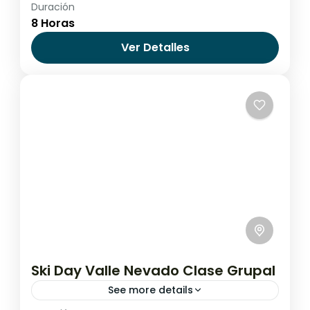
Duración
Un recorrido para descubrir las dos
8 Horas
principales ciudades costeras del país. Al
estar separadas por una sola avenida, es
Ver Detalles
posible descubrir lo mejor de ambas...
Chile
,
Santiago de Chile
Ski Day Valle Nevado Clase Grupal
See more details