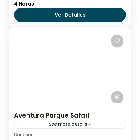
4 Horas
Chile
,
Pucón - Villarrica
Ver Detalles
Aventura Parque Safari
See more details
Duración
¿Estás en busca de una aventura extrema?