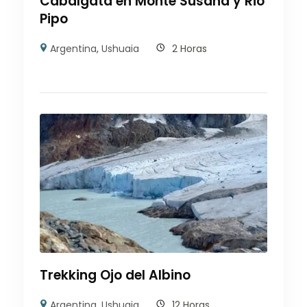
Cabalgata en Monte Susana y Rio
Pipo
Argentina
,
Ushuaia
2 Horas
Trekking Ojo del Albino
Argentina
,
Ushuaia
12 Horas