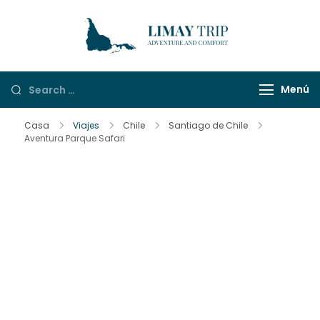
LimayTrip
Adventure And
Comfort
Menú
Casa
Viajes
Chile
Santiago de Chile
Aventura Parque Safari