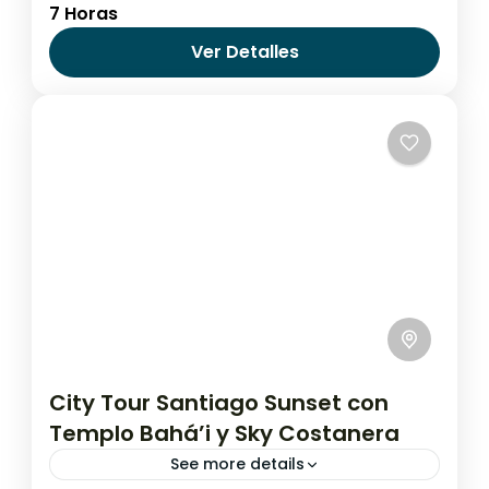
7 Horas
¡Te llevamos a conocer una diversidad de
animales en contacto directo con Tigres
Ver Detalles
Blancos, Leones Africanos y mucho...
Chile
,
Santiago de Chile
City Tour Santiago Sunset con
Templo Bahá’i y Sky Costanera
See more details