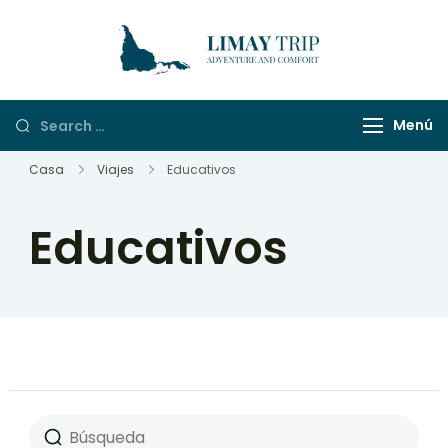
LimayTrip
Adventure And
Comfort
Menú
Casa
Viajes
Educativos
Educativos