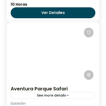
Argentina
,
El Calafate
10 Horas
Media
Ver Detalles
Aventura Parque Safari
See more details
Duración
¿Estás en busca de una aventura extrema?