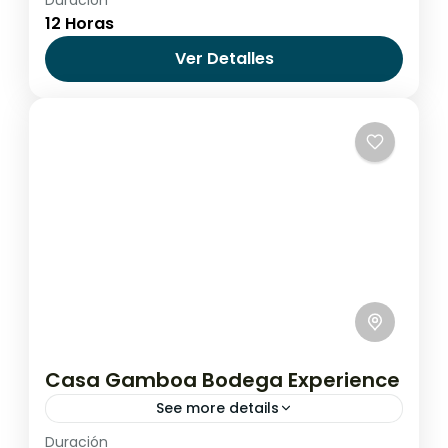
Full day desde Buenos Aires
12 Horas
Buenos Aires
,
Colonia del Sacramento
,
Ver Detalles
Uruguay
Fácil
Casa Gamboa Bodega Experience
See more details
Duración
Full Day