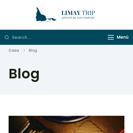
LimayTrip
Adventure And
Comfort
Menú
Casa
Blog
Blog