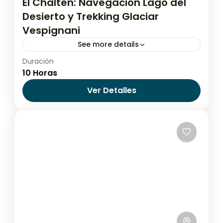
El Chaltén: Navegación Lago del
Desierto y Trekking Glaciar
Vespignani
See more details
Duración
Argentina
,
El Calafate
,
El Chaltén
10 Horas
1 Persona
Ver Detalles