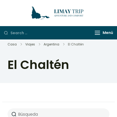
LimayTrip
Adventure And
Comfort
Menú
Casa
Viajes
Argentina
El Chaltén
El Chaltén