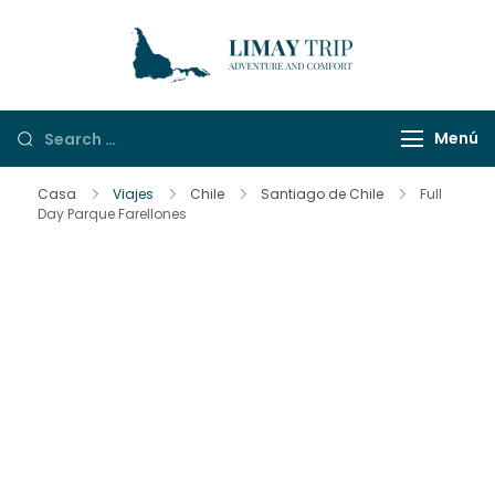
LimayTrip
Adventure And
Comfort
Menú
Casa
Viajes
Chile
Santiago de Chile
Full
Day Parque Farellones