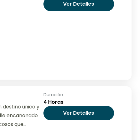
Ver Detalles
Duración
4 Horas
n destino único y
Ver Detalles
alle encañonado
cosos que
...