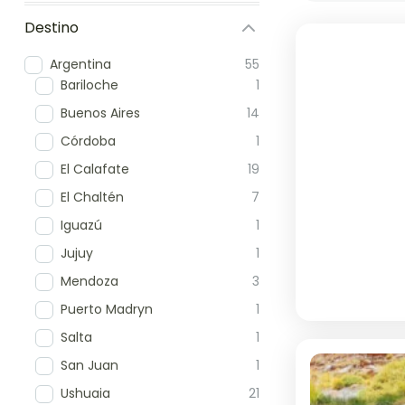
Destino
Argentina
55
Bariloche
1
Buenos Aires
14
Córdoba
1
El Calafate
19
El Chaltén
7
Iguazú
1
Jujuy
1
Mendoza
3
Puerto Madryn
1
Salta
1
San Juan
1
Ushuaia
21