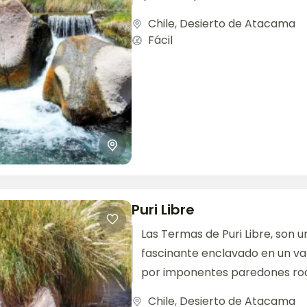
Chile
,
Desierto de Atacama
Fácil
Puri Libre
Las Termas de Puri Libre, son u
fascinante enclavado en un v
por imponentes paredones ro
parecen custodiar este paraíso
Chile
,
Desierto de Atacama