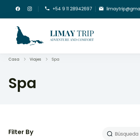
+54 9 11 28942697
limaytrip@gma
LimayTrip
Adventure And Co
Casa
Viajes
Spa
Spa
Filter By