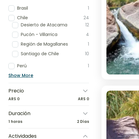
Brasil
1
Chile
24
Desierto de Atacama
12
Pucón - Villarrica
4
Región de Magallanes
1
Santiago de Chile
10
Perú
1
Show More
Precio
ARS 0
ARS 0
Duración
1 horas
2 Días
Actividades