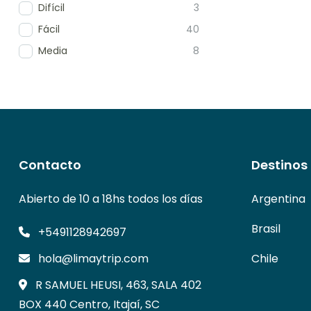
Difícil
3
Fácil
40
Media
8
Contacto
Destinos
Abierto de 10 a 18hs todos los días
Argentina
Brasil
+5491128942697
hola@limaytrip.com
Chile
R SAMUEL HEUSI, 463, SALA 402
BOX 440 Centro, Itajaí, SC