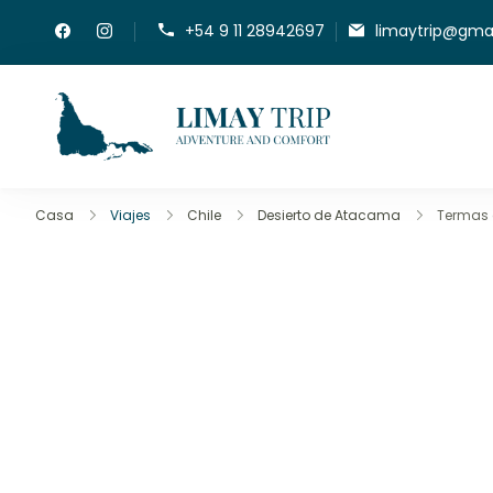
+54 9 11 28942697
limaytrip@gma
LimayTrip
Adventure And Co
Casa
Viajes
Chile
Desierto de Atacama
Termas 