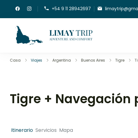
+54 9 11 28942697
limaytrip@gma
LimayTrip
Adventure And Co
Casa
Viajes
Argentina
Buenos Aires
Tigre
T
Tigre + Navegación p
Itinerario
Servicios
Mapa