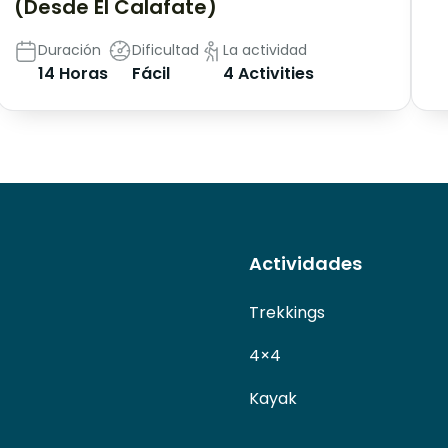
(Desde El Calafate)
Duración
Dificultad
La actividad
14 Horas
Fácil
4 Activities
Actividades
Trekkings
4×4
Kayak