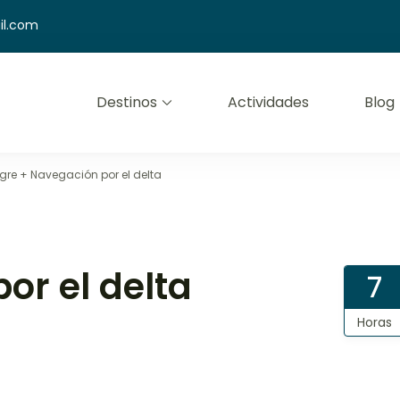
il.com
Destinos
Actividades
Blog
mfort
igre + Navegación por el delta
or el delta
7
Horas