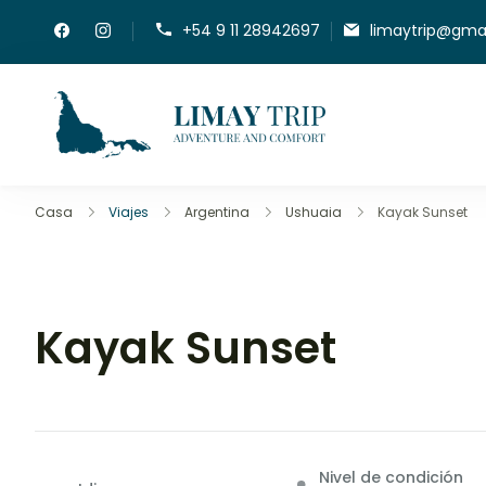
+54 9 11 28942697
limaytrip@gma
LimayTrip
Adventure And Co
Casa
Viajes
Argentina
Ushuaia
Kayak Sunset
Kayak Sunset
Nivel de condición