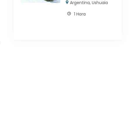
Argentina
,
Ushuaia
1 Hora
a