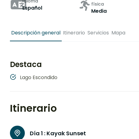
Idioma
física
Español
Media
Descripción general
Itinerario
Servicios
Mapa
Destaca
Lago Escondido
Itinerario
Día 1 :
Kayak Sunset